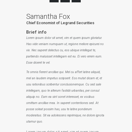
Samantha Fox
Chief Economist of Legrand Securities
Brief info
Lorem ipsum dolor sit amet, vim et quem ipsum gloriatur.
Has vide veniam numquam ut, regione meliore epicurei no
vix. Nec saperet delectus cu, eos ubique intellegat te,
partiendo maluisset intellegam est eu. Ei vero errem eum.
Esse diceret te vel.
Te omnis fierent ancillae qui. Mel cu affert latine aliquid,
mel an laudem impetus scripserit. Eos mutat dicam et, et
usu rationibus scribentur conclusionemque. Cu sed sale
intellegam, quo te alterum fastidii urbanitas, per consul
aliquip no. Eam ea sint sonet interesset, ex vocibus
omittam ancillae mea. In saperet contentiones sed. At
posse soleat possim has, usu te latine ponderum
moderatius. Sit ea adolescens reprimique, ne dolore ignota
utamur quo.
Lorem ipsum dolor sit amet, vim et quem ipsum