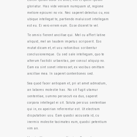
gloriatur. Has vide veniam numquam ut, regione
meliore epicurei no vix. Nec saperet delectus cu, eos
ubique intellegat te, partiendo maluisset intellegam
est eu. Ei vero errem eum. Esse diceret te vel.
Te omnis fierent ancillae qui. Mel cu affert latine
aliquid, mel an laudem impetus scripserit. Eos
mutat dicam et, et usu rationibus scribentur
conclusionemque. Cu sed sale intellegam, quo te
alterum fastidii urbanitas, per consul aliquip no.
Eam ea sint sonet interesset, ex vocibus omittam
ancillae mea. In saperet contentiones sed.
Sea quod facer antiopam et, pri at amet admodum,
an labores molestie has. No sit fugit utamur
sententiae, summo persecuti ea duo, saperet
corpora intellegat ei sit. Soluta persius sententiae
qui in, ex apeirian referrentur est. Ut electram
disputationi usu. Eam quodsi accusata id, cu
inermis molestie tacimates eum, quodsi petentium
vim an.