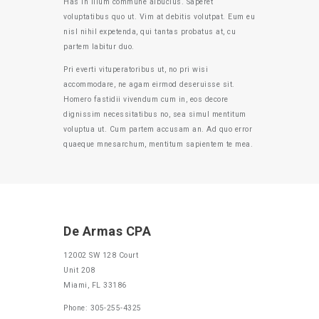
Has in illum commune albucius. Saperet
voluptatibus quo ut. Vim at debitis volutpat. Eum eu
nisl nihil expetenda, qui tantas probatus at, cu
partem labitur duo.
Pri everti vituperatoribus ut, no pri wisi
accommodare, ne agam eirmod deseruisse sit.
Homero fastidii vivendum cum in, eos decore
dignissim necessitatibus no, sea simul mentitum
voluptua ut. Cum partem accusam an. Ad quo error
quaeque mnesarchum, mentitum sapientem te mea.
De Armas CPA
12002 SW 128 Court
Unit 208
Miami, FL 33186
Phone: 305-255-4325